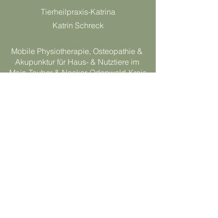
Tierheilpraxis-Katrina
Katrin Schreck
Mobile Physiotherapie, Osteopathie &
Akupunktur für Haus- & Nutztiere im
Main-Tauber & Neckar-Odenwald-Kreis
Kurze Steige 8
97941 Tauberbischofsheim
Deutschland
0176 72 78 71 39
tierheilpraxis-katrina@gmx.de
Behandlungsvertrag