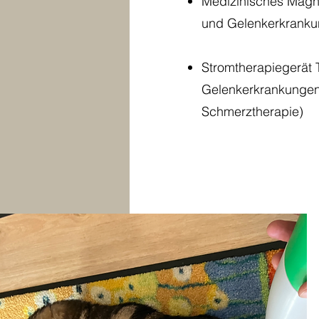
Medizinisches Magne
und Gelenkerkrankun
Stromtherapiegerät
Gelenkerkrankungen,
Schmerztherapie)