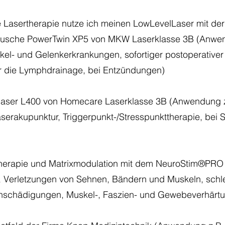
e Lasertherapie nutze ich meinen LowLevelLaser mit der
dusche PowerTwin XP5 von MKW Laserklasse 3B (Anwend
kel- und Gelenkerkrankungen, sofortiger postoperative
r die Lymphdrainage, bei Entzündungen)
laser L400 von Homecare Laserklasse 3B (Anwendung z
serakupunktur, Triggerpunkt-/Stresspunkttherapie, bei
herapie und Matrixmodulation mit dem NeuroStim®PR
, Verletzungen von Sehnen, Bändern und Muskeln, sch
enschädigungen, Muskel-, Faszien- und Gewebeverhärtu