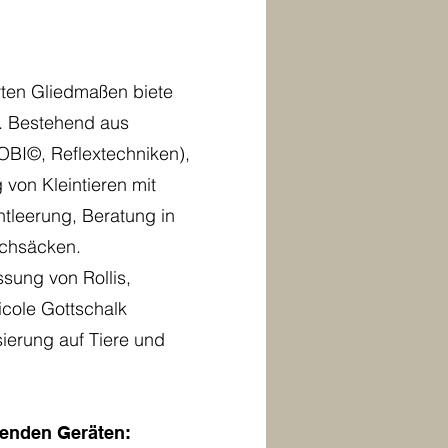
rten Gliedmaßen biete
n. Bestehend aus
BI©, Reflextechniken),
 von Kleintieren mit
leerung, Beratung in
schsäcken.
ssung von Rollis,
cole Gottschalk
isierung auf Tiere und
lgenden Geräten: