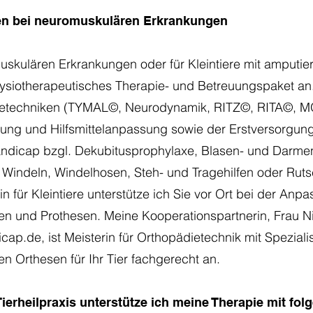
gen bei neuromuskulären Erkrankungen
muskulären Erkrankungen oder für Kleintiere mit amputie
physiotherapeutisches Therapie- und Betreuungspaket a
etechniken (TYMAL©, Neurodynamik, RITZ©, RITA©, MO
atung und Hilfsmittelanpassung sowie der Erstversorgung
dicap bzgl. Dekubitusprophylaxe, Blasen- und Darment
indeln, Windelhosen, Steh- und Tragehilfen oder Rut
n für Kleintiere unterstütze ich Sie vor Ort bei der Anpa
 und Prothesen. Meine Kooperationspartnerin, Frau Ni
icap.de
, ist Meisterin für Orthopädietechnik mit Spezial
llen Orthesen für Ihr Tier fachgerecht an.
ierheilpraxis unterstütze ich meine Therapie mit fo